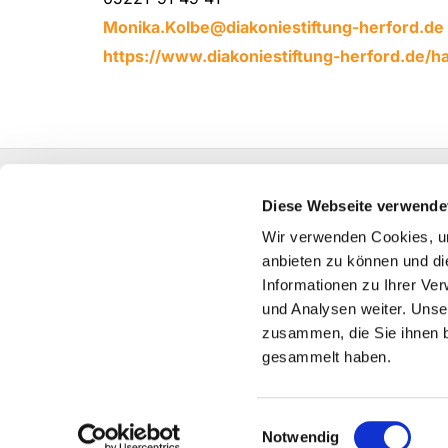
Monika.Kolbe@diakoniestiftung-herford.de
https://www.diakoniestiftung-herford.de/h
Ev. Kirchenkreis Herford Hansastraße 60 32049
Diese Webseite verwende
Fon:
05221-988-3
info@kirchenkreis-herford.
Wir verwenden Cookies, um
anbieten zu können und di
Kontakt
Informationen zu Ihrer Ve
und Analysen weiter. Unse
zusammen, die Sie ihnen b
gesammelt haben.
Einwilligungsauswahl
Notwendig