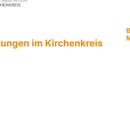
D MEDITATION
CHENKREIS
B
M
tungen im Kirchenkreis