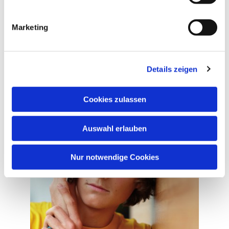
für psychisch belastete Menschen besonders
aufgreift
Marketing
sowie unsere
Broschüre zur Prävention des
Suizids
.
Details zeigen
Cookies zulassen
Auswahl erlauben
Nur notwendige Cookies