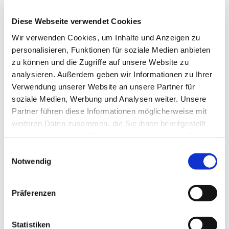
http://www.telefonseelsorge-ostwestfalen.de/
Einen interessanten Einblick in die Arbeit bieten auch
Diese Webseite verwendet Cookies
unser
Video auf Youtube
sowie unsere
Wir verwenden Cookies, um Inhalte und Anzeigen zu
Jahresbroschüren
personalisieren, Funktionen für soziale Medien anbieten
Nachlese 2016
, die ebenfalls das Thema
zu können und die Zugriffe auf unsere Website zu
psychische Erkrankungen einschließlich der
analysieren. Außerdem geben wir Informationen zu Ihrer
Depression intensiv behandelt.
Verwendung unserer Website an unsere Partner für
soziale Medien, Werbung und Analysen weiter. Unsere
Nachlese 2013
,
Partner führen diese Informationen möglicherweise mit
Nachlese 2012
weiteren Daten zusammen, die Sie ihnen bereitgestellt
Nachlese 2011,
haben oder die sie im Rahmen Ihrer Nutzung der Dienste
Nachlese 2009
,
gesammelt haben.
Einwilligungsauswahl
Notwendig
Ebenfalls wichtig unsere Flyer zu den Themen:
Trauer
(2015)
Präferenzen
Wenn die Seele leidet
(2016) , die einen
Überblick über die Arbeit in Ostwestfalen im Jahr
Statistiken
2015 gibt und dann das Thema TelefonSeelsorge