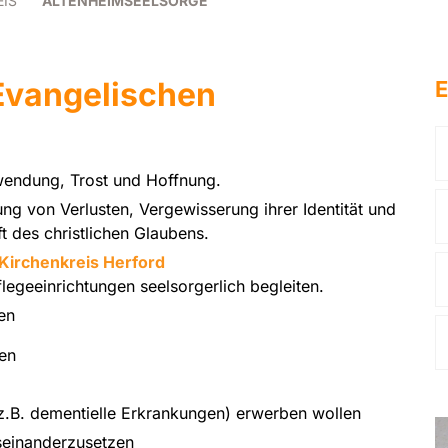
EIS
ALTENHEIMSEELSORGE
 Evangelischen
E
endung, Trost und Hoffnung.
ng von Verlusten, Vergewisserung ihrer Identität und
 des christlichen Glaubens.
Kirchenkreis Herford
legeeinrichtungen seelsorgerlich begleiten.
en
en
(z.B. dementielle Erkrankungen) erwerben wollen
useinanderzusetzen