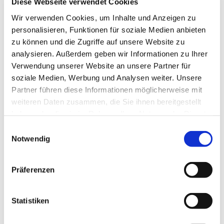
Diese Webseite verwendet Cookies
Leitungskräfte sowie Mitarbeitende aus allen Bereichen
der Institution. Außerdem Personen, die direkten
Wir verwenden Cookies, um Inhalte und Anzeigen zu
Umgang mit Schutzbefohlenen haben, sowohl mit als
personalisieren, Funktionen für soziale Medien anbieten
auch ohne pädagogischen Auftrag.
zu können und die Zugriffe auf unsere Website zu
analysieren. Außerdem geben wir Informationen zu Ihrer
Ziele:
Verwendung unserer Website an unsere Partner für
Die Teilnehmenden haben eine Übersicht über die
soziale Medien, Werbung und Analysen weiter. Unsere
Bestandteile eines Schutzkonzeptes gegen
Partner führen diese Informationen möglicherweise mit
sexualisierte Gewalt. Sie wissen, welche Bestandteile
weiteren Daten zusammen, die Sie ihnen bereitgestellt
sie vor Ort (noch) entwickeln und implementieren
haben oder die sie im Rahmen Ihrer Nutzung der Dienste
müssen.
gesammelt haben.
Einwilligungsauswahl
Inhalt:
Notwendig
Bestandteile eines Schutzkonzeptes
Wie gelangt man zu einem Schutzkonzept?
Präferenzen
Zeitlicher Rahmen:
Statistiken
235 bis 265 min