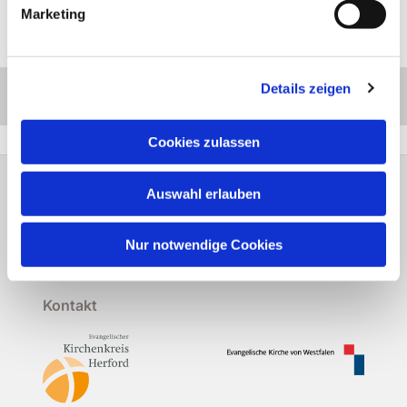
Termine für dieses Modul
Marketing
Termine für dieses Modul sind derzeit in Planung.
Details zeigen
Zurück zu ALLE MODULE
Cookies zulassen
Auswahl erlauben
Ev. Kirchenkreis Herford Hansastraße 60
32049 Herford
Fon:
05221-988-3
info@kirchenkreis-
Nur notwendige Cookies
herford.de
Kontakt